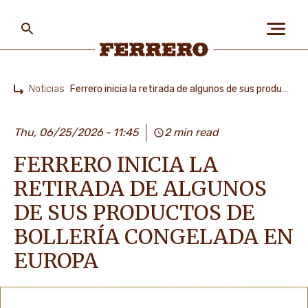
Skip
to
main
content
Ferrero
Noticias
Ferrero inicia la retirada de algunos de sus productos de bollería congelada en Europa
Home
SOBRE NOSOTROS
Thu, 06/25/2026
11:45
2 min read
FERRERO INICIA LA
LAS PERSONAS Y EL
PLANETA
RETIRADA DE ALGUNOS
DE SUS PRODUCTOS DE
BOLLERÍA CONGELADA EN
NUESTRAS MARCAS
EUROPA
CARRERAS