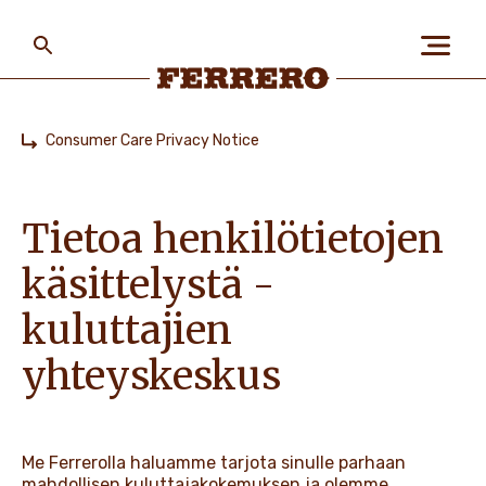
Skip
to
main
content
Ferrero
Consumer Care Privacy Notice
Home
TIETOA MEISTÄ
Tietoa henkilötietojen
IHMISET JA YMPÄRISTÖ
käsittelystä -
kuluttajien
TUOTEMERKKIMME
yhteyskeskus
TYÖPAIKAT
Me Ferrerolla haluamme tarjota sinulle parhaan
mahdollisen kuluttajakokemuksen ja olemme