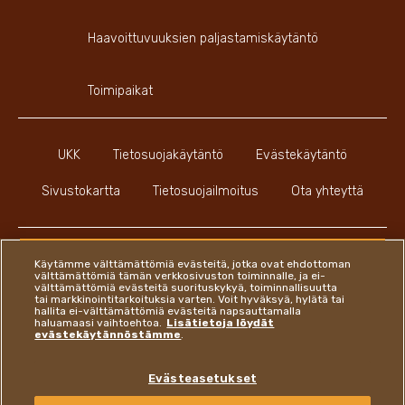
Haavoittuvuuksien paljastamiskäytäntö
Toimipaikat
UKK
Tietosuojakäytäntö
Evästekäytäntö
Sivustokartta
Tietosuojailmoitus
Ota yhteyttä
Käytämme välttämättömiä evästeitä, jotka ovat ehdottoman
välttämättömiä tämän verkkosivuston toiminnalle, ja ei-
välttämättömiä evästeitä suorituskykyä, toiminnallisuutta
Youtube Channel
Instagram
LinkedIn
Faceboo
tai markkinointitarkoituksia varten. Voit hyväksyä, hylätä tai
hallita ei-välttämättömiä evästeitä napsauttamalla
haluamaasi vaihtoehtoa.
Lisätietoja löydät
evästekäytännöstämme
.
Ferrero
Evästeasetukset