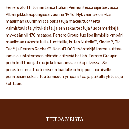
Ferrero aloitti toimintansa Italian Piemontessa sijaitsevassa
Alban pikkukaupungissa vuonna 1946. Nykyään se on yksi
maailman suurimmista pakattuja makeistuotteita
valmistavista yrityksistä, ja sen rakastettuja tuotemerkkejä
myydään yli 170 maassa. Ferrero Group tuo iloa ihmisille ympäri
®
®
maailmaa rakastetuilla tuotteilla, kuten Nutella
, Kinder
, Tic
®
®
Tac
ja Ferrero Rocher
. Noin 47 000 työntekijäämme auttaa
ihmisiä juhlistamaan elämän erityisiä hetkiä. Ferrero Groupin
perhekulttuuri jatkuu jo kolmannessa sukupolvessa. Se
perustuu omistautumiseen laadulle ja huippuosaamiselle,
perinteisiin sekä sitoutumiseen ympäristöä ja paikallisyhteisöjä
kohtaan.
TIETOA MEISTÄ