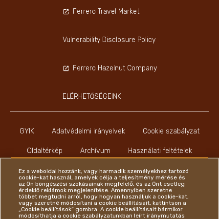
Ferrero Travel Market
Vulnerability Disclosure Policy
Ferrero Hazelnut Company
ELÉRHETŐSÉGEINK
GYIK
Adatvédelmi irányelvek
Cookie szabályzat
Oldaltérkép
Archívum
Használati feltételek
Impresszum
Ez a weboldal hozzánk, vagy harmadik személyekhez tartozó
cookie-kat használ, amelyek célja a teljesítmény mérése és
az Ön böngészési szokásainak megfelelő, és az Önt esetleg
érdeklő reklámok megjelenítése. Amennyiben szeretne
többet megtudni arról, hogy hogyan használjuk a cookie-kat,
vagy szeretné módosítani a cookie beállításait, kattintson a
„Cookie beállítások” gombra. A cookie beállításait bármikor
módosíthatja a cookie szabályzatunkban leírt iránymutatás