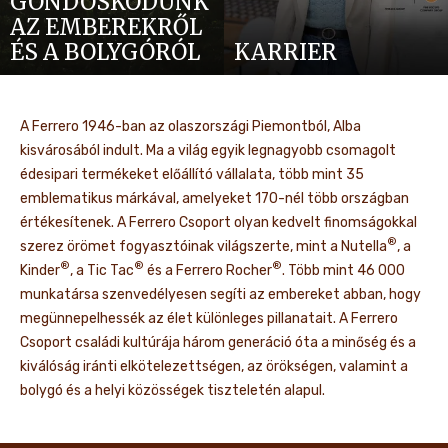
GONDOSKODUNK
AZ EMBEREKRŐL
ÉS A BOLYGÓRÓL
KARRIER
A Ferrero 1946-ban az olaszországi Piemontból, Alba
kisvárosából indult. Ma a világ egyik legnagyobb csomagolt
édesipari termékeket előállító vállalata, több mint 35
emblematikus márkával, amelyeket 170-nél több országban
értékesítenek. A Ferrero Csoport olyan kedvelt finomságokkal
®
szerez örömet fogyasztóinak világszerte, mint a Nutella
, a
®
®
®
Kinder
, a Tic Tac
és a Ferrero Rocher
. Több mint 46 000
munkatársa szenvedélyesen segíti az embereket abban, hogy
megünnepelhessék az élet különleges pillanatait. A Ferrero
Csoport családi kultúrája három generáció óta a minőség és a
kiválóság iránti elkötelezettségen, az örökségen, valamint a
bolygó és a helyi közösségek tiszteletén alapul.