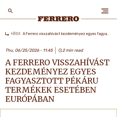
Skip
to
main
content
Ferrero
HÍREK
A Ferrero visszahívást kezdeményez egyes fagyasztott pékáru termékek esetében Európában
Home
RÓLUNK
Thu, 06/25/2026
11:45
2 min read
A FERRERO VISSZAHÍVÁST
EMBEREK & BOLYGÓ
KEZDEMÉNYEZ EGYES
FAGYASZTOTT PÉKÁRU
MÁRKÁINK
TERMÉKEK ESETÉBEN
EURÓPÁBAN
KARRIER