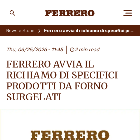
Skip
to
main
Ferrero
content
News e Storie
Ferrero avvia il richiamo di specifici prodotti da forno surgelati
CHI SIAMO
Thu, 06/25/2026
11:45
2 min read
FERRERO AVVIA IL
PERSONE E AMBIENTE
RICHIAMO DI SPECIFICI
PRODOTTI DA FORNO
SURGELATI
I NOSTRI PRODOTTI
LAVORA CON NOI