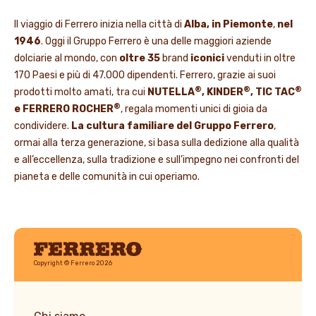
Il viaggio di Ferrero inizia nella città di
Alba, in Piemonte
,
nel
1946
. Oggi il Gruppo Ferrero è una delle maggiori aziende
dolciarie al mondo, con
oltre 35
brand
iconici
venduti in oltre
170 Paesi e più di 47.000 dipendenti. Ferrero, grazie ai suoi
®
®
®
prodotti molto amati, tra cui
NUTELLA
, KINDER
, TIC TAC
®
e FERRERO ROCHER
, regala momenti unici di gioia da
condividere.
La cultura familiare del Gruppo Ferrero
,
ormai alla terza generazione, si basa sulla dedizione alla qualità
e all’eccellenza, sulla tradizione e sull’impegno nei confronti del
pianeta e delle comunità in cui operiamo.
Ferrero
Copyright © Ferrero 2026