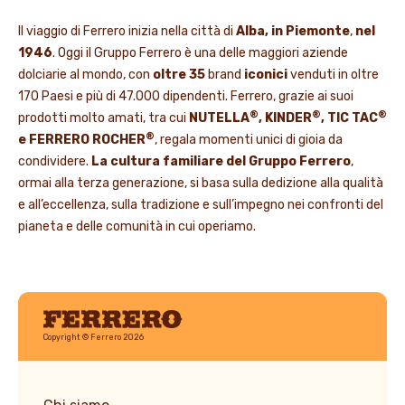
Il viaggio di Ferrero inizia nella città di
Alba, in Piemonte
,
nel
1946
. Oggi il Gruppo Ferrero è una delle maggiori aziende
dolciarie al mondo, con
oltre 35
brand
iconici
venduti in oltre
170 Paesi e più di 47.000 dipendenti. Ferrero, grazie ai suoi
®
®
®
prodotti molto amati, tra cui
NUTELLA
, KINDER
, TIC TAC
®
e FERRERO ROCHER
, regala momenti unici di gioia da
condividere.
La cultura familiare del Gruppo Ferrero
,
ormai alla terza generazione, si basa sulla dedizione alla qualità
e all’eccellenza, sulla tradizione e sull’impegno nei confronti del
pianeta e delle comunità in cui operiamo.
Ferrero
Copyright © Ferrero 2026