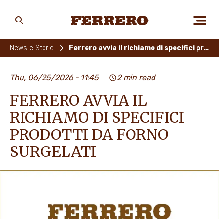
Skip
to
main
Ferrero
content
News e Storie
Ferrero avvia il richiamo di specifici prodotti da forno surgelati
CHI SIAMO
Thu, 06/25/2026
11:45
2 min read
FERRERO AVVIA IL
PERSONE E AMBIENTE
RICHIAMO DI SPECIFICI
PRODOTTI DA FORNO
SURGELATI
I NOSTRI PRODOTTI
LAVORA CON NOI