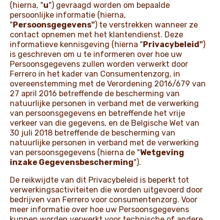
(hierna, "
u
") gevraagd worden om bepaalde
persoonlijke informatie (hierna,
NIEUWS EN VERHALEN
"
Persoonsgegevens"
) te verstrekken wanneer ze
contact opnemen met het klantendienst. Deze
informatieve kennisgeving (hierna "
Privacybeleid"
)
is geschreven om u te informeren over hoe uw
Persoonsgegevens zullen worden verwerkt door
Ferrero in het kader van Consumentenzorg, in
overeenstemming met de Verordening 2016/679 van
27 april 2016 betreffende de bescherming van
natuurlijke personen in verband met de verwerking
van persoonsgegevens en betreffende het vrije
verkeer van die gegevens, en de Belgische Wet van
30 juli 2018 betreffende de bescherming van
natuurlijke personen in verband met de verwerking
van persoonsgegevens (hierna de "
Wetgeving
inzake Gegevensbescherming
").
De reikwijdte van dit Privacybeleid is beperkt tot
verwerkingsactiviteiten die worden uitgevoerd door
bedrijven van Ferrero voor consumentenzorg. Voor
meer informatie over hoe uw Persoonsgegevens
kunnen worden verwerkt voor technische of andere