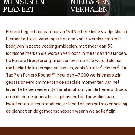
MENSEN EN
NIEUWS EN
PLANEET
VERHALEN
Ferrero begon haar parcours in 1946 in het kleine stadje Alba in
Piemonte, Italië. Vandaag is het een van 's werelds grootste
bedrijven in zoete voedingsmiddelen, met meer dan 35
iconische merken die worden verkocht in meer dan 170 landen.
De Ferrero Groep brengt mensen over de hele wereld plezier
®
®
met geliefde lekkernijen en snacks, zoals Nutella
, Kinder
, Tic
®
®
Tac
en Ferrero Rocher
. Meer dan 47.000 werknemers zijn
gepassioneerd om mensen de speciale momenten van het
leven te helpen vieren. De familiecultuur van de Ferrero Groep,
nu in de derde generatie, is gebaseerd op toewijding aan
kwaliteit en uitmuntendheid, erfgoed en een betrokkenheid bij
de planeet en de gemeenschappen waarin we actief zijn.