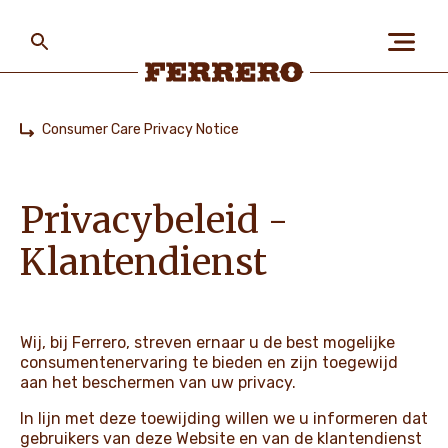
Skip
to
main
content
Ferrero
Consumer Care Privacy Notice
Home
OVER ONS
Privacybeleid -
MENS EN PLANEET
Klantendienst
ONZE MERKEN
Wij, bij Ferrero, streven ernaar u de best mogelijke
consumentenervaring te bieden en zijn toegewijd
aan het beschermen van uw privacy.
VACATURES
In lijn met deze toewijding willen we u informeren dat
gebruikers van deze Website en van de klantendienst