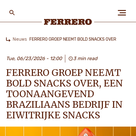
Skip
to
main
content
Ferrero
Nieuws
FERRERO GROEP NEEMT BOLD SNACKS OVER
Home
OVER ONS
Tue, 06/23/2026 - 12:00
3 min read
FERRERO GROEP NEEMT
MENS EN PLANEET
BOLD SNACKS OVER, EEN
TOONAANGEVEND
ONZE MERKEN
BRAZILIAANS BEDRIJF IN
EIWITRIJKE SNACKS
VACATURES