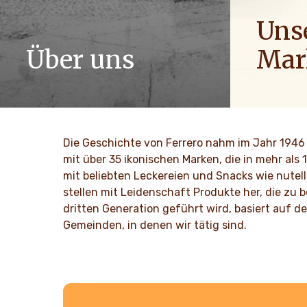
Uns
Über uns
Mar
Die Geschichte der Ferrero-Gruppe und
Menschen a
ihre Mission. Von den ersten Schritten
ihre Begeis
zum weltweiten Erfolg.
Ferrero. Wi
gemeinsame
Die Geschichte von Ferrero nahm im Jahr 1946 
Alltag.
MEHR ENTDECKEN
mit über 35 ikonischen Marken, die in mehr als
mit beliebten Leckereien und Snacks wie nutell
MEHR 
stellen mit Leidenschaft Produkte her, die zu 
dritten Generation geführt wird, basiert auf 
Gemeinden, in denen wir tätig sind.