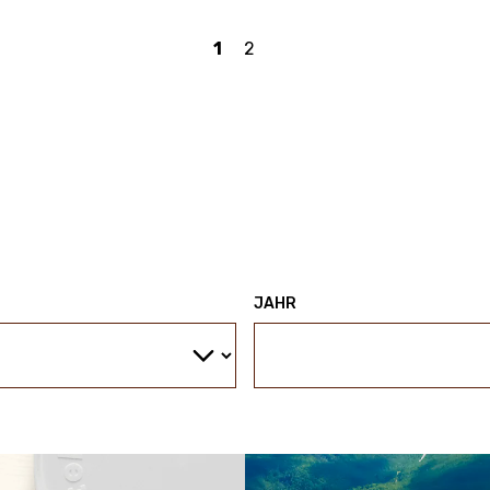
1
2
JAHR