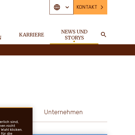
KONTAKT
E
NEWS UND
KARRIERE
N
STORYS
SUCHE
lt
Unternehmen
rlich sind,
nen nicht
Wahl klicken.
für die