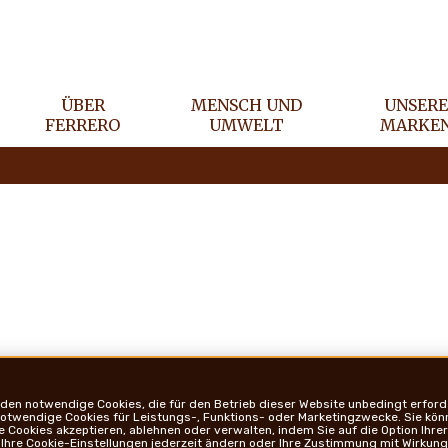
ÜBER
MENSCH UND
UNSER
FERRERO
UMWELT
MARKE
Marken
Mensch und Umwe
den notwendige Cookies, die für den Betrieb dieser Website unbedingt erforde
notwendige Cookies für Leistungs-, Funktions- oder Marketingzwecke. Sie kön
Cookies akzeptieren, ablehnen oder verwalten, indem Sie auf die Option Ihrer 
 Ihre Cookie-Einstellungen jederzeit ändern oder Ihre Zustimmung mit Wirkung 