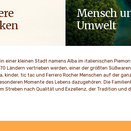
ere
Mensch u
ken
Umwelt
uf der ganzen Welt teilen
Als Familienunternehmen si
terung für die Marken von
wie Respekt, Integrität und 
r bringen Momente für
seit Generationen in unserer
n Genuss und Freude in den
verankert.
in einer kleinen Stadt namens Alba im italienischen Piemo
 170 Ländern vertrieben werden, einer der größten Süßwarenh
MEHR ENTDECKEN
a, kinder, tic tac und Ferrero Rocher Menschen auf der gan
ENTDECKEN
besonderen Momente des Lebens dazugehören. Die Familienku
dem Streben nach Qualität und Exzellenz, der Tradition un