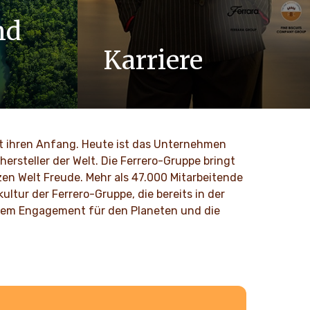
nd
Karriere
nd Werte
Wir bei Ferrero wissen, dass unsere
Innovation
Produkte von Millionen von Menschen,
 Kultur
ob jung oder alt, auf der ganzen Welt
geliebt werden.
nt ihren Anfang. Heute ist das Unternehmen
ersteller der Welt. Die Ferrero-Gruppe bringt
MEHR ENTDECKEN
zen Welt Freude. Mehr als 47.000 Mitarbeitende
ltur der Ferrero-Gruppe, die bereits in der
d dem Engagement für den Planeten und die