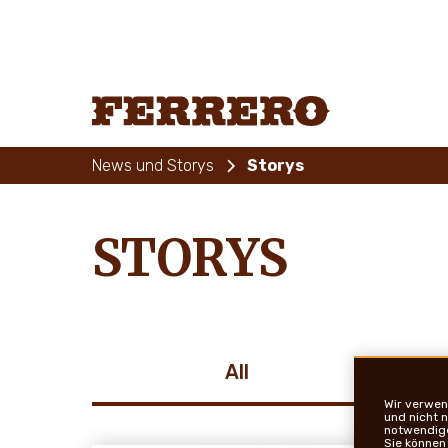
Skip
to
main
content
Ferrero
News und Storys
Storys
STORYS
All
Wir verwen
und nicht 
notwendige 
Sie können