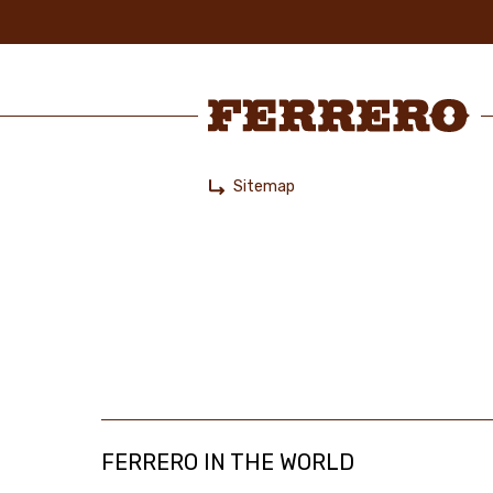
Skip
to
main
content
Ferrero
Sitemap
Home
FERRERO IN THE WORLD