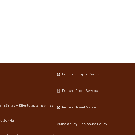
Ferrero Supplier Website
Ferrero Food Service
ešimas – Klientų aptarnavimas
Ferrero Travel Market
ių ženklai
Vulnerability Disclosure Policy