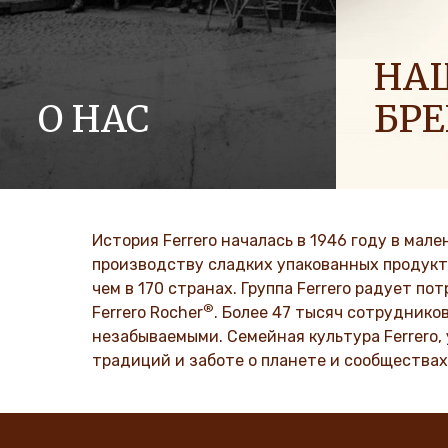
НА
О НАС
БР
История Ferrero Group и ее миссия. От
Мы распро
первых шагов к успеху во всем мире
энергию в
больше опт
DISCOVER MORE
История Ferrero началась в 1946 году в мал
DISCO
производству сладких упакованных продукт
чем в 170 странах. Группа Ferrero радует п
®
Ferrero Rocher
. Более 47 тысяч сотруднико
незабываемыми. Семейная культура Ferrero,
традиций и заботе о планете и сообществах