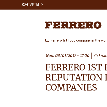
Skip
КОНТАКТЫ
to
main
content
Ferrero
Ferrero 1st food company in the wor
Home
Wed, 03/01/2017 - 12:00
1 mi
FERRERO 1ST
REPUTATION I
COMPANIES