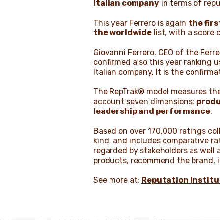
Italian company
in terms of reput
This year Ferrero is again
the fir
the worldwide
list, with a score 
Giovanni Ferrero, CEO of the Fer
confirmed also this year ranking us
Italian company. It is the confirmati
The RepTrak® model measures the c
account seven dimensions:
produ
leadership and performance
.
Based on over 170,000 ratings coll
kind, and includes comparative ra
regarded by stakeholders as well 
products, recommend the brand, i
See more at:
Reputation Institu