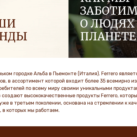
ЗАБОТИМ
ШИ
О ЛЮДЯХ
ЕНДЫ
ПЛАНЕТЕ
страняем позитивную
В культуре семейной комп
 семьях, чтобы привнести
Ferrero такие ценности, ка
имизма в мир.
уважение, честность и ин
сохраняются на протяжени
еньком городке Альба в Пьемонте (Италия). Ferrero явля
поколений.
VER MORE
ов, в ассортимент которой входит более 35 всемирно и
отребителей по всему миру своими уникальными продуктам
DISCOVER MORE
в создают высококачественные продукты Ferrero, кото
 уже в третьем поколении, основана на стремлении к ка
, в которых мы работаем.