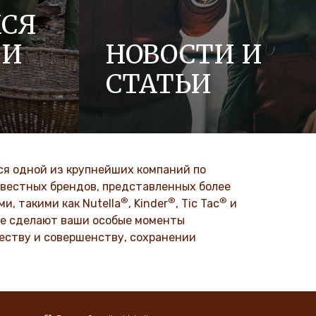
СЯ
 И
НОВОСТИ И
СТАТЬИ
ании
Ознакомьтесь с обновлениями,
к
статьями и пресс-релизами о Ferrero
новации
и ее брендах в нашем разделе
и многих
новостей.
ется одной из крупнейших компаний по
звестных брендов, представленных более
®
®
®
DISCOVER MORE
и, такими как Nutella
, Kinder
, Tic Tac
и
рые сделают ваши особые моменты
честву и совершенству, сохранении