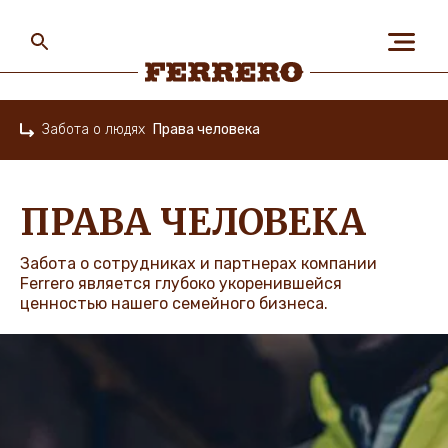
Skip
to
main
content
Ferrero
Забота о людях
Права человека
Home
О НАС
ПРАВА ЧЕЛОВЕКА
ЛЮДИ И ПЛАНЕТА
Забота о сотрудниках и партнерах компании
Ferrero является глубоко укоренившейся
ценностью нашего семейного бизнеса.
НАШИ БРЕНДЫ
КАРЬЕРА