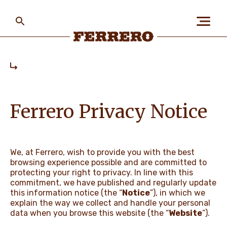
Skip
to
main
content
Ferrero
Home
ABOUT US
Ferrero Privacy Notice
PEOPLE & PLANET
We, at Ferrero, wish to provide you with the best
browsing experience possible and are committed to
OUR BRANDS
protecting your right to privacy. In line with this
commitment, we have published and regularly update
this information notice (the “
Notice
”), in which we
explain the way we collect and handle your personal
VACATURES
data when you browse this website (the “
Website
”).