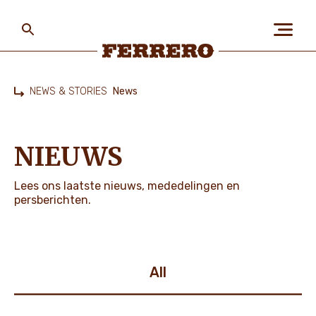
Skip
to
main
content
Ferrero
NEWS & STORIES
News
Home
ABOUT US
NIEUWS
PEOPLE & PLANET
Lees ons laatste nieuws, mededelingen en
persberichten.
OUR BRANDS
All
VACATURES