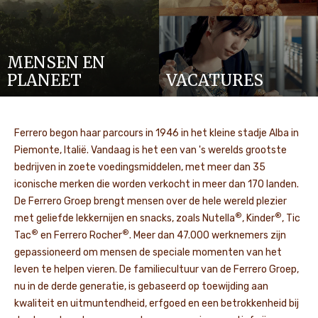
MENSEN EN
PLANEET
VACATURES
Ferrero begon haar parcours in 1946 in het kleine stadje Alba in
Piemonte, Italië. Vandaag is het een van 's werelds grootste
bedrijven in zoete voedingsmiddelen, met meer dan 35
iconische merken die worden verkocht in meer dan 170 landen.
De Ferrero Groep brengt mensen over de hele wereld plezier
®
®
met geliefde lekkernijen en snacks, zoals Nutella
, Kinder
, Tic
®
®
Tac
en Ferrero Rocher
. Meer dan 47.000 werknemers zijn
gepassioneerd om mensen de speciale momenten van het
leven te helpen vieren. De familiecultuur van de Ferrero Groep,
nu in de derde generatie, is gebaseerd op toewijding aan
kwaliteit en uitmuntendheid, erfgoed en een betrokkenheid bij