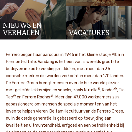
NIEUWS EN
VERHALEN
VACATURES
Ferrero begon haar parcours in 1946 in het kleine stadje Alba in
Piemonte, Italië. Vandaag is het een van 's werelds grootste
bedrijven in zoete voedingsmiddelen, met meer dan 35
iconische merken die worden verkocht in meer dan 170 landen.
De Ferrero Groep brengt mensen over de hele wereld plezier
®
®
met geliefde lekkernijen en snacks, zoals Nutella
, Kinder
, Tic
®
®
Tac
en Ferrero Rocher
. Meer dan 47.000 werknemers zijn
gepassioneerd om mensen de speciale momenten van het
leven te helpen vieren. De familiecultuur van de Ferrero Groep,
nu in de derde generatie, is gebaseerd op toewijding aan
kwaliteit en uitmuntendheid, erfgoed en een betrokkenheid bij