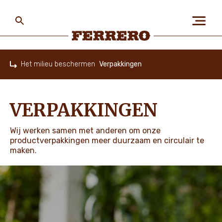
Skip
to
main
content
Ferrero
Het milieu beschermen
Verpakkingen
Home
OVER ONS
VERPAKKINGEN
MENS EN PLANEET
Wij werken samen met anderen om onze
productverpakkingen meer duurzaam en circulair te
maken.
ONZE MERKEN
VACATURES