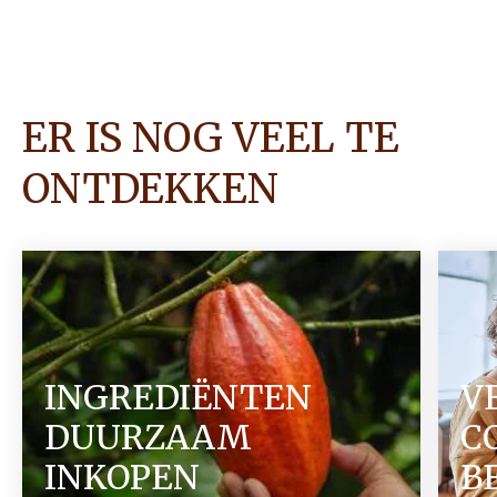
ER IS NOG VEEL TE
ONTDEKKEN
INGREDIËNTEN
V
DUURZAAM
C
INKOPEN
B