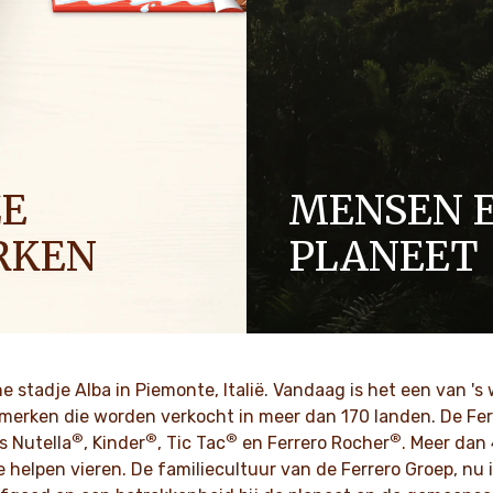
ZE
MENSEN 
RKEN
PLANEET
al zijn geliefde merken vieren
Als een familiebedrijf zijn w
n liefde voor alle mooie
respect, integriteit en innov
het leven te bieden heeft.
generaties lang verankerd in
cultuur.
e stadje Alba in Piemonte, Italië. Vandaag is het een van 's
K MEER
merken die worden verkocht in meer dan 170 landen. De Fer
®
®
®
®
ONTDEK MEER
s Nutella
, Kinder
, Tic Tac
en Ferrero Rocher
. Meer dan
elpen vieren. De familiecultuur van de Ferrero Groep, nu i