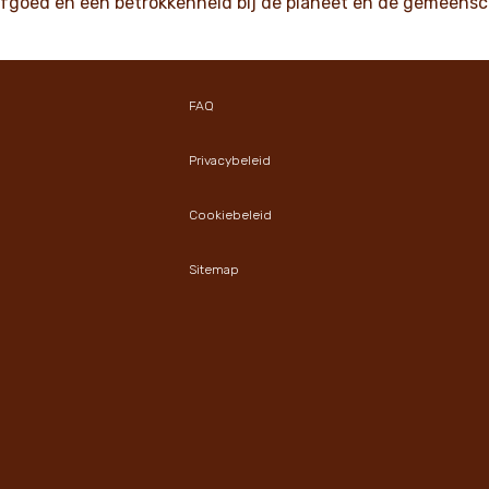
rfgoed en een betrokkenheid bij de planeet en de gemeensc
FAQ
Privacybeleid
Cookiebeleid
Sitemap