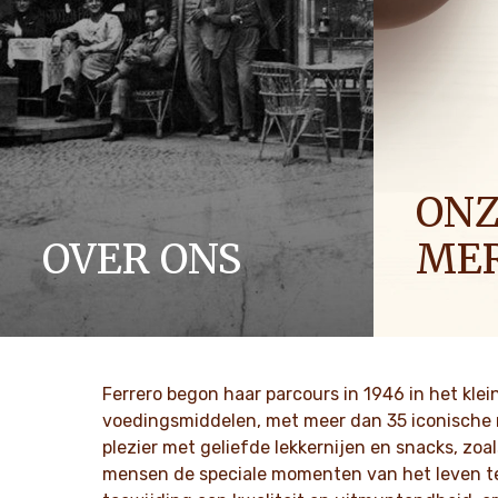
ON
OVER ONS
ME
Het verhaal van de Ferrero Groep en
Ferrero en 
haar missie. Van de eerste stappen tot
samenzijn e
een wereldwijd succes.
dingen die 
Ferrero begon haar parcours in 1946 in het klein
ONTDEK MEER
ONTDE
voedingsmiddelen, met meer dan 35 iconische 
plezier met geliefde lekkernijen en snacks, zoal
mensen de speciale momenten van het leven te h