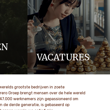
EN
VACATURES
aarden zoals
Geliefd bij generaties, gemaakt door
atie
jou.
 onze
DISCOVER MORE
 werelds grootste bedrijven in zoete
rero Groep brengt mensen over de hele wereld
 47.000 werknemers zijn gepassioneerd om
n de derde generatie, is gebaseerd op