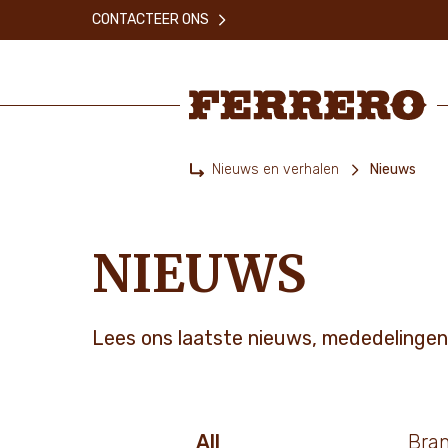
Skip
CONTACTEER ONS
to
main
content
Ferrero
Nieuws en verhalen
Nieuws
Home
NIEUWS
Lees ons laatste nieuws, mededelingen
All
Bra