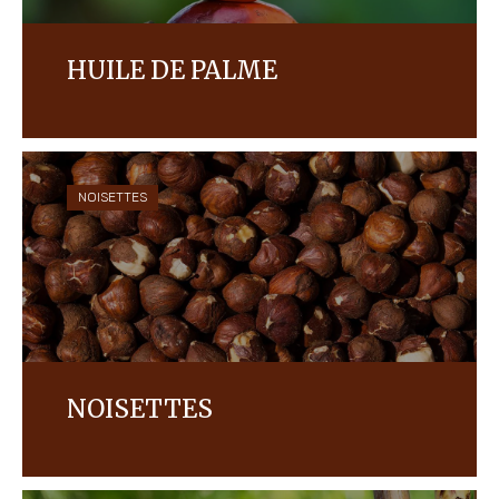
HUILE DE PALME
Chez Ferrero, nous sommes déterminés à utiliser
une huile de palme qui répond à 100% à la
certification RSPO, séparée et traçable depuis les
plantations.
NOISETTES
NOISETTES
Nous cherchons à mettre en place une chaine
d'approvisionnement responsable en ce qui
concerne nos noisettes.