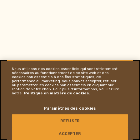
Nous utilisons des cookies essentiels qui sont strictement
nécessaires au fonctionnement de ce site web et des
cookies non essentiels à des fins statistiques, de
performance ou marketing. Vous pouvez accepter, refuser
ou paramétrer les cookies non essentiels en cliquant sur
l’option de votre choix. Pour plus d’informations, veuillez lire
notre
Politique en matière de cookies
.
Paramètres des cookies
REFUSER
NOUS CONTACTER
ACCEPTER