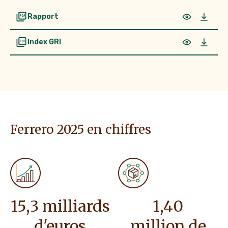
Rapport
Su
Index GRI
Ferrero 2025 en chiffres
19
,
3
milliards
1
,
53
d'euros
million de