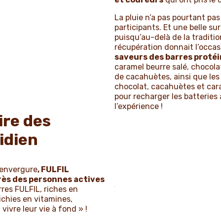
La pluie n’a pas pourtant pa
participants. Et une belle surp
puisqu’au-delà de la traditi
récupération donnait l’occa
saveurs des barres proté
caramel beurre salé, chocola
de cacahuètes, ainsi que le
chocolat, cacahuètes et cara
pour recharger les batteries a
l’expérience !
ire des
idien
’envergure
, FULFIL
ès des personnes actives
rres FULFIL, riches en
ichies en vitamines,
ivre leur vie à fond » !