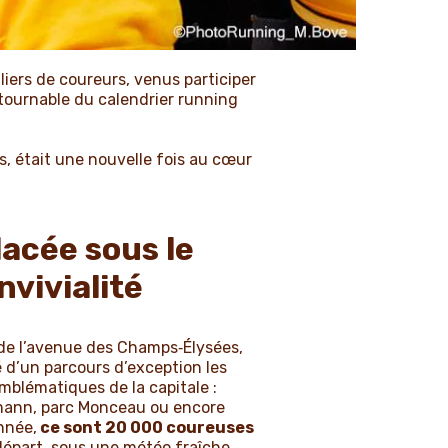
iers de coureurs, venus participer
tournable du calendrier running
s, était une nouvelle fois au cœur
lacée sous le
nvivialité
 de l’avenue des Champs‑Élysées,
é d’un parcours d’exception les
mblématiques de la capitale :
mann, parc Monceau ou encore
nnée,
ce sont 20 000 coureuses
 départ, sous une météo fraîche.