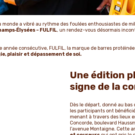
u monde a vibré au rythme des foulées enthousiastes de mill
Champs‑Élysées – FULFIL
, un rendez-vous désormais incon
me année consécutive, FULFIL, la marque de barres protéinée
e, plaisir et dépassement de soi.
Une édition p
signe de la co
Dès le départ, donné au bas
les participants ont bénéfici
menant à travers des lieux e
Concorde, boulevard Hauss
l’avenue Montaigne. Cette a
et coureurs
qui ont pris le