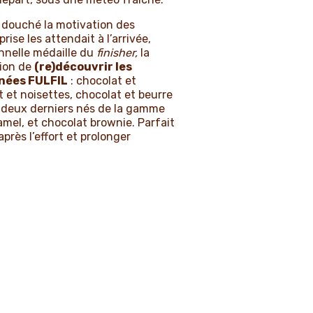
s douché la motivation des
rise les attendait à l’arrivée,
onnelle médaille du
finisher,
la
sion de
(re)découvrir les
inées FULFIL
: chocolat et
t et noisettes, chocolat et beurre
s deux derniers nés de la gamme
mel, et chocolat brownie. Parfait
près l’effort et prolonger