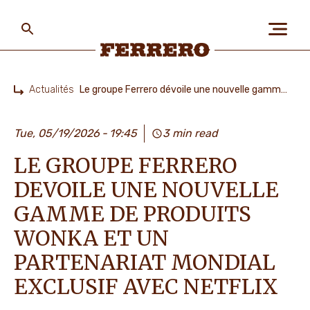
Skip
to
main
content
Ferrero
Actualités
Le groupe Ferrero dévoile une nouvelle gamme de produits Wonka et un partenariat mondial exclusif avec Netflix
Home
A PROPOS DE NOUS
Tue, 05/19/2026
19:45
3 min read
LE GROUPE FERRERO
PLANÈTE ET POPULATIONS
DEVOILE UNE NOUVELLE
GAMME DE PRODUITS
NOS MARQUES ET
WONKA ET UN
PRODUITS
PARTENARIAT MONDIAL
EXCLUSIF AVEC NETFLIX
TRAVAILLER CHEZ FERRERO