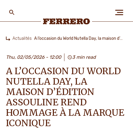
Skip
to
main
content
Ferrero
Actualités
A l’occasion du World Nutella Day, la maison d’édition Assouline rend hommage à la marque iconique
Home
A PROPOS DE NOUS
Thu, 02/05/2026 - 12:00
3 min read
A L’OCCASION DU WORLD
PLANÈTE ET POPULATIONS
NUTELLA DAY, LA
MAISON D’ÉDITION
NOS MARQUES ET
ASSOULINE REND
PRODUITS
HOMMAGE À LA MARQUE
ICONIQUE
TRAVAILLER CHEZ FERRERO