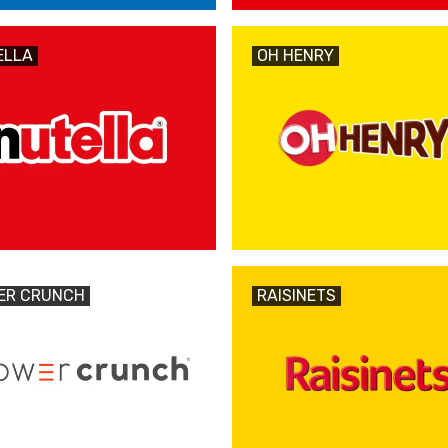
ELLA
OH HENRY
ER CRUNCH
RAISINETS