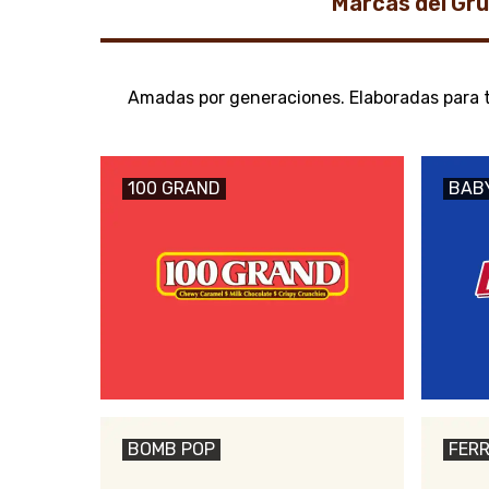
Marcas del Gr
Amadas por generaciones. Elaboradas para ti
100 GRAND
BAB
BOMB POP
FERR