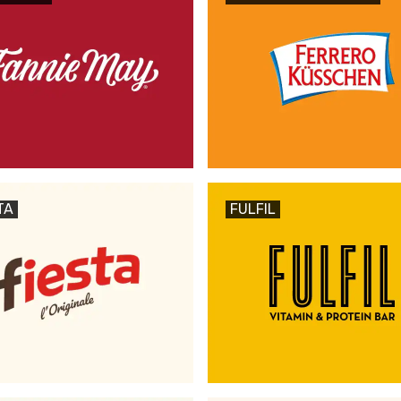
TA
FULFIL