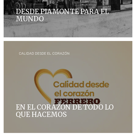
DESDE PIAMONTE PARA EL
MUNDO
Ferrero comenzó como una pequeña pastelería en
Alba, Italia; y ahora es una de las compañías
alimenticias más grandes del mundo y el hogar, de
algunas de las marcas más icónicas y queridas
CALIDAD DESDE EL CORAZÓN
EN EL CORAZÓN DE TODO LO
QUE HACEMOS
Por más de 70 años, la calidad ha estado en el
corazón de todo lo que hacemos