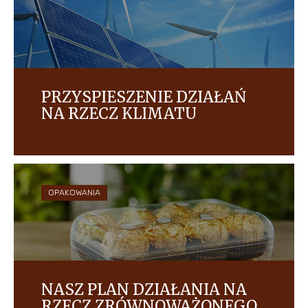
PRZYSPIESZENIE DZIAŁAŃ
NA RZECZ KLIMATU
Każdego roku dążymy do zmniejszenia naszego
śladu węglowego, analizując i zwiększając
efektywność energetyczną produkcji naszych
produktów w naszej globalnej działalności i
łańcuchach dostaw.
OPAKOWANIA
NASZ PLAN DZIAŁANIA NA
RZECZ ZRÓWNOWAŻONEGO