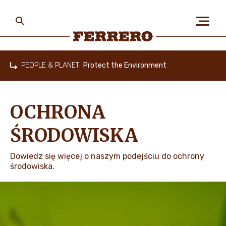
Skip
to
main
content
Ferrero
PEOPLE & PLANET
Protect the Environment
Home
O NAS
OCHRONA
PEOPLE & PLANET
ŚRODOWISKA
Dowiedz się więcej o naszym podejściu do ochrony
OUR BRANDS
środowiska.
PRACA W FERRERO