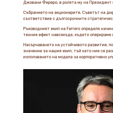
Джовани Фереро, в ролята му на
Президент н
Събранието на акционерите, Съветът на ди
съответствие с дългосрочните стратегичес
Ръководният екип на Ferrero определя начи
техния ефект навсякъде, където оперираме 
Насърчаването на устойчивото развитие, пос
значение за нашия екип, тъй като ние се р
използването на модела за корпоративно уп