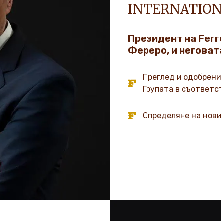
INTERNATION
Президент на Ferre
Фереро, и неговат
Преглед и одобрени
Групата в съответс
Определяне на нови