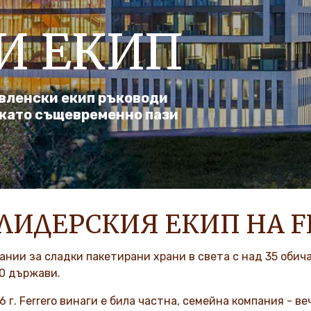
И ЕКИП
авленски екип ръководи
, като същевременно пази
 ЛИДЕРСКИЯ ЕКИП НА 
ании за сладки пакетирани храни в света с над 35 обича
70 държави.
6 г. Ferrero винаги е била частна, семейна компания - ве