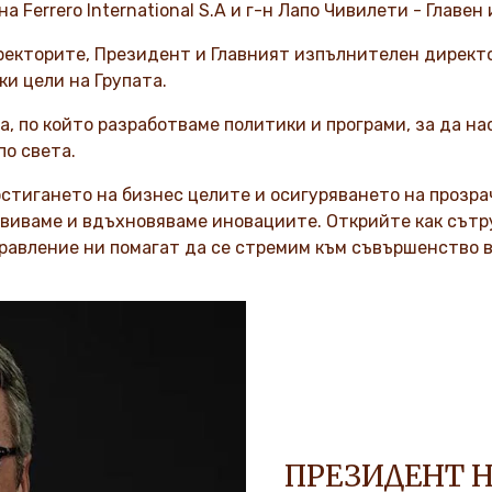
а Ferrero International S.A
и г-н Лапо Чивилети - Главен
ректорите, Президент и Главният изпълнителен директ
ки цели на Групата.
на, по който разработваме политики и програми, за да 
по света.
тигането на бизнес целите и осигуряването на прозрачн
азвиваме и вдъхновяваме иновациите. Открийте как сът
равление ни помагат да се стремим към съвършенство в
ПРЕЗИДЕНТ Н