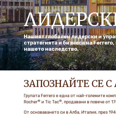
ЛИДЕРСК
Нашият глобален лидерски и упр
стратегията и бизнеса на Ferrero
нашето наследство.
ЗАПОЗНАЙТЕ СЕ С
Групата Ferrero е една от най-големите комп
®
®
Rocher
и Tic Tac
, продавани в повече от 1
От основаването си в Алба, Италия, през 194