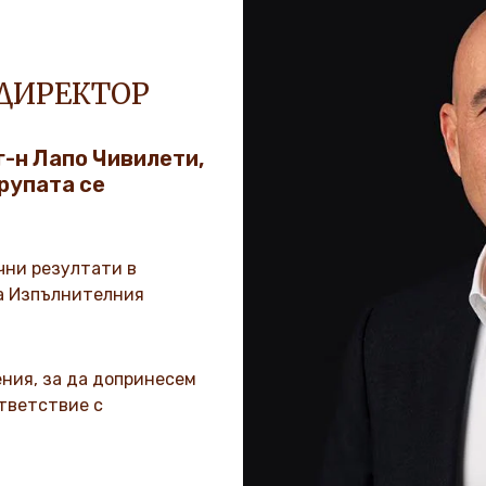
ДИРЕКТОР
г-н Лапо Чивилети,
Групата се
чни резултати в
на Изпълнителния
ния, за да допринесем
ответствие с