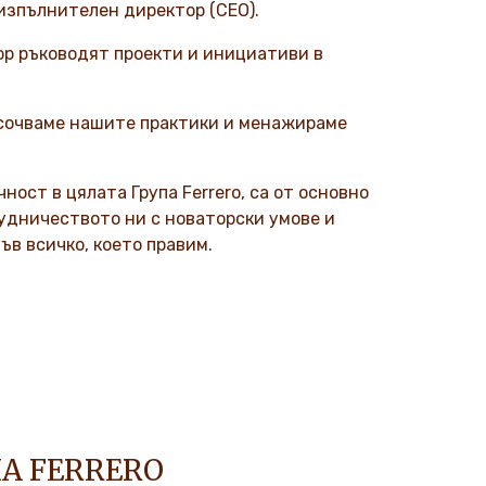
 изпълнителен директор (CEO).
ор ръководят проекти и инициативи в
насочваме нашите практики и менажираме
ост в цялата Група Ferrero, са от основно
рудничеството ни с новаторски умове и
ъв всичко, което правим.
А FERRERO