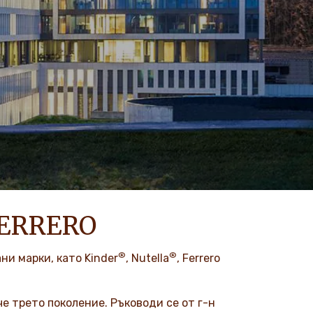
FERRERO
®
®
ни марки, като Kinder
, Nutella
, Ferrero
че трето поколение. Ръководи се от г-н