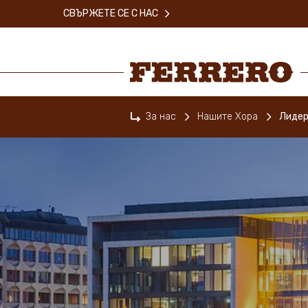
Skip
СВЪРЖЕТЕ СЕ С НАС
to
main
content
Ferrero
За нас
Нашите Хора
Лидер
Home