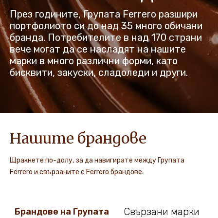
През годините, Групата Ferrero разшири
НОВИНИ И ИСТОРИИ
портфолиото си до над 35 много обичани
бранда. Потребителите в над 170 страни
вече могат да се насладят на нашите
марки в много различни форми, като
бисквити, закуски, сладоледи и други.
Нашите брандове
Щракнете по-долу, за да навигирате между Групата
Ferrero и свързаните с Ferrero брандове.
Свързани марки
Брандове на Групата