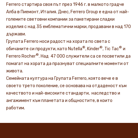
Ferrero стартира своя път през 1946 г. в малкото градче
Алба в Пиемонт, Италия. Днес, Ferrero Group е една от най-
големите световни компании за пакетирани сладки
изделия с над 35 емблематични марки, продавани в над 170
държави.
Групата Ferrero носи радост на хората по света с
®
®
®
обичаните си продукти, като Nutella
, Kinder
, Tic Tac
и
®
Ferrero Rocher
. Над 47 000 служители са се посветили да
помагат на хората да празнуват специалните моменти от
живота.
Семейната култура на Групата Ferrero, която вече е в
своето трето поколение, се основава на отдаденост към
качеството и най-високите стандарти, наследство и
ангажимент към планетата и общностите, в които
работим.