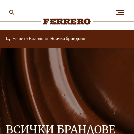
Skip
to
main
content
Ferrero
Нашите Брандове
Всички брандове
Home
ЗА НАС
ХОРАТА & ПЛАНЕТАТА
НАШИТЕ БРАНДОВЕ
КАРИЕРИ
ВСИЧКИ БРАНДОВЕ