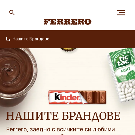
Skip
to
main
content
Ferrero
Нашите Брандове
Home
ЗА НАС
ХОРАТА & ПЛАНЕТАТА
НАШИТЕ БРАНДОВЕ
НАШИТЕ БРАНДОВЕ
КАРИЕРИ
Ferrerо, заедно с всичките си любими