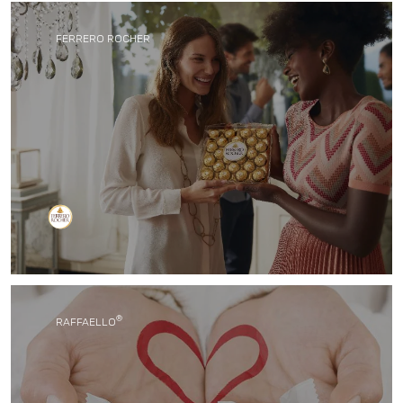
със семейството и хора от всички възрасти.
FERRERO ROCHER
Майсторството се среща с качеството в нашия
вкусен шоколад с лешниково покритие Ferrero
Rocher, който подсилва емоцията във вашите
ценни моменти.
®
RAFFAELLO