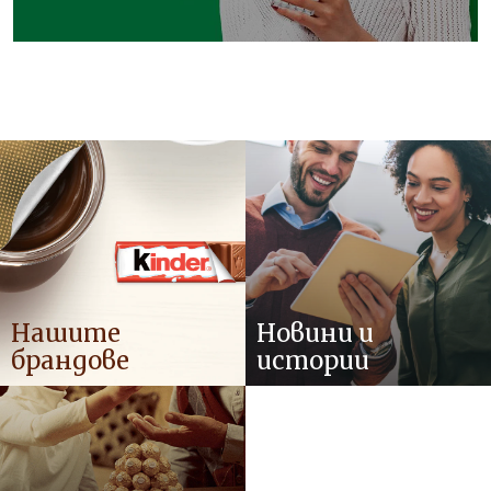
Ние предлагаме онези малки моменти, които
влияят положително на вътрешните ви вибрации,
по всяко време, на всяко място, с всеки.
Нашите
Новини и
брандове
истории