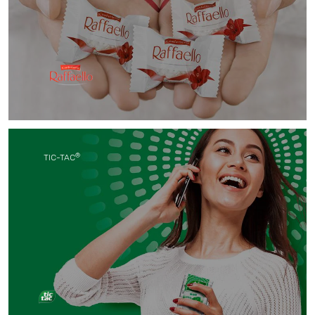
Деликатен кокос и хрупкави бадеми се съчетават
в изисканите бонбони Raffaello за уникална
сладост с лек вкус.
®
TIC-TAC