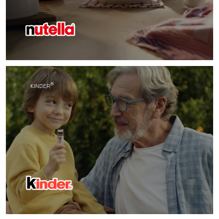
®
Със своя уникален вкус Nutella
се превърна в
любим продукт на поколения хора по света.
®
KINDER
Вдъхновен от внасянето на малки, но специални
®
моменти в ежедневието, Kinder
създава
иновативен шоколад, предназначен за споделяне