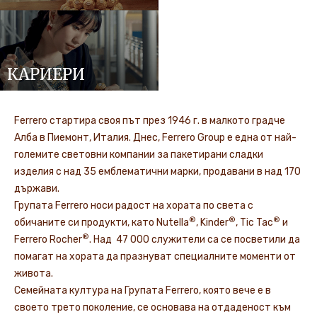
КАРИЕРИ
Ferrero стартира своя път през 1946 г. в малкото градче
Алба в Пиемонт, Италия. Днес, Ferrero Group е една от най-
големите световни компании за пакетирани сладки
изделия с над 35 емблематични марки, продавани в над 170
държави.
Групата Ferrero носи радост на хората по света с
®
®
®
обичаните си продукти, като Nutella
, Kinder
, Tic Tac
и
®
Ferrero Rocher
. Над 47 000 служители са се посветили да
помагат на хората да празнуват специалните моменти от
живота.
Семейната култура на Групата Ferrero, която вече е в
своето трето поколение, се основава на отдаденост към