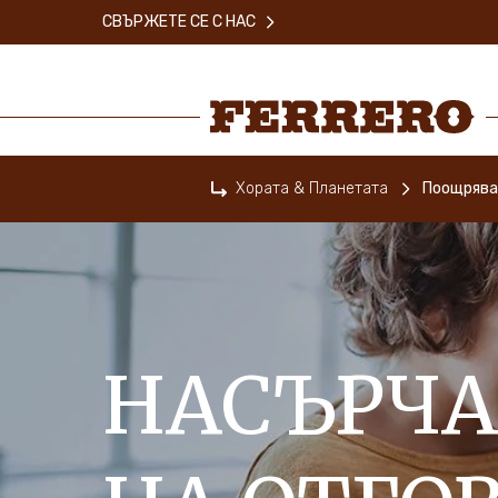
Skip
СВЪРЖЕТЕ СЕ С НАС
to
main
content
Ferrero
Хората & Планетата
Поощрява
Home
НАСЪРЧА