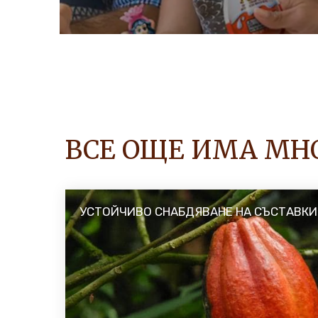
Искаме да сме сигурни, че маркетинг к
помага на потребителите да направят н
на хранителните продукти, които купув
ОТКРИЙТЕ ПОВЕЧЕ
ВСЕ ОЩЕ ИМА МН
УСТОЙЧИВО СНАБДЯВАНЕ НА СЪСТАВКИ