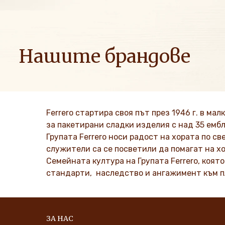
Нашите брандове
Ние разпространяваме положителна енергия в
семействата, за да внесем повече оптимизъм в света
Ferrero стартира своя път през 1946 г. в ма
ВИЖТЕ ПОВЕЧЕ
за пакетирани сладки изделия с над 35 емб
Групата Ferrero носи радост на хората по св
служители са се посветили да помагат на 
Семейната култура на Групата Ferrero, коят
стандарти, наследство и ангажимент към п
ЗА НАС