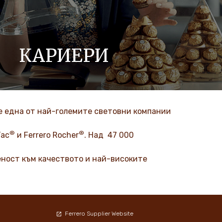
КАРИЕРИ
Обичани от поколения, създадени от вас.
ВИЖТЕ ПОВЕЧЕ
up е една от най-големите световни компании
®
®
Tac
и Ferrero Rocher
. Над 47 000
деност към качеството и най-високите
Ferrero Supplier Website