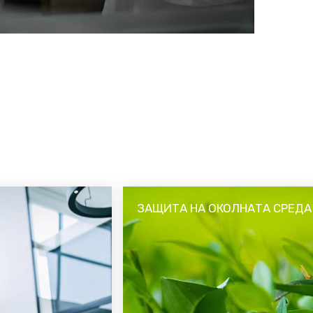
т на нашите продукти в повече от 170
орност е да гарантираме, че тези
а високи стандарти за безопасност и
ЗАЩИТА НА ОКОЛНАТА СРЕДА