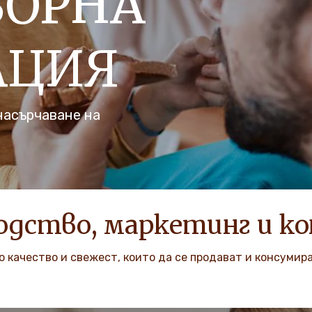
ВОРНА
АЦИЯ
насърчаване на
одство, маркетинг и к
о качество и свежест, които да се продават и консумир