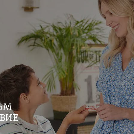
ЪМ
ТВИЕ
 висококачествени