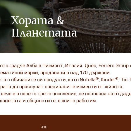
Хората &
Планетата
Като семейна компания, ценности като уважение,
интегритет и иновации, са вкоренени в нашата
култура от поколения.
лкото градче Алба в Пиемонт, Италия. Днес, Ferrero Gro
лематични марки, продавани в над 170 държави.
ВИЖТЕ ПОВЕЧЕ
®
®
ета с обичаните си продукти, като Nutella
, Kinder
, Tic 
хората да празнуват специалните моменти от живота.
о вече е в своето трето поколение, се основава на отда
ланетата и общностите, в които работим.
ЧЗВ