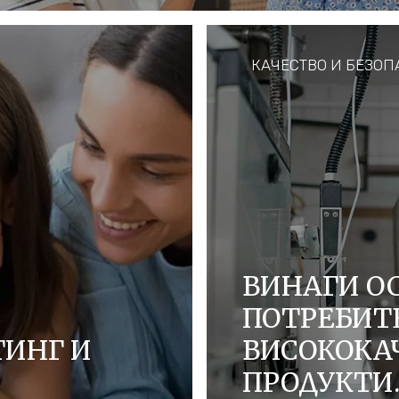
ашите потребители,
рното консумиране, в
пи за хранене.
КАЧЕСТВО И БЕЗОП
ВИНАГИ О
ПОТРЕБИТ
ТИНГ И
ВИСОКОКА
ПРОДУКТИ