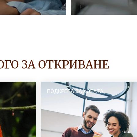
омуникацията ни
Хората се наслаждава
ай-правилния избор
държави и наша отгов
ат и консумират.
продукти отговарят н
качество.
ОТКРИЙТЕ ПОВЕЧЕ
ОГО ЗА ОТКРИВАНЕ
ПОДКРЕПА ЗА ХОРАТА