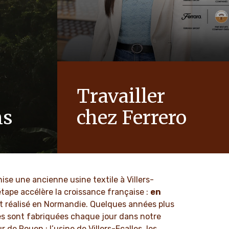
Travailler
ns
chez Ferrero
le, des
Chez Ferrero, nous savons que nos
l'intégrité
produits sont appréciés par des millions
 dans notre
de personnes, jeunes et moins jeunes,
ns.
dans le monde entier.
ise une ancienne usine textile à Villers-
étape accélère la croissance française :
en
EN SAVOIR PLUS
st réalisé en Normandie. Quelques années plus
res sont fabriquées chaque jour dans notre
 de Rouen : l’usine de Villers-Ecalles, les