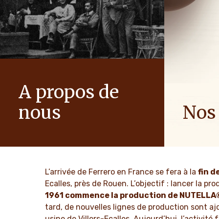
A propos de
nous
Nos
L'histoire du groupe Ferrero et de sa
Nous diffus
mission. De ses premiers pas jusqu'au
les familles
succès mondial.
d'optimism
L’arrivée de Ferrero en France se fera à la
fin d
EN SAVOIR PLUS
EN SAV
Ecalles, près de Rouen. L’objectif : lancer la 
1961 commence la production de NUTELLA
tard, de nouvelles lignes de production sont a
usine de Villers-Ecalles. Aujourd’hui, l’activité