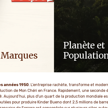
Planète et
 Marques
Populatio
ons de l'énergie positive dans
En tant qu'entreprise familia
 afin d'apporter plus
valeurs telles que le respect, 
e au monde.
et l'innovation sont ancrées
culture depuis des génératio
es années 1950
. L’entreprise rachète, transforme et modern
OIR PLUS
production de Mon Chéri en France. Rapidement, une seconde 
EN SAVOIR PLUS
®
. Aujourd’hui, plus d'un quart de la production mondiale e
joutées pour produire Kinder Bueno dont 2,5 millions de bar
 française de Ferrero est concentrée sur plusieurs sites autour