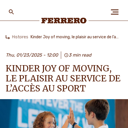
Skip
to
main
content
Ferrero
Histoires
Kinder Joy of moving, le plaisir au service de l’accès au sport
Home
A PROPOS DE NOUS
Thu, 01/23/2025 - 12:00
3 min read
KINDER JOY OF MOVING,
PLANÈTE ET POPULATIONS
LE PLAISIR AU SERVICE DE
L’ACCÈS AU SPORT
NOS MARQUES ET
PRODUITS
TRAVAILLER CHEZ FERRERO