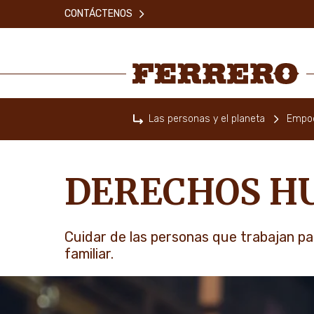
Skip
CONTÁCTENOS
to
main
content
Ferrero
Las personas y el planeta
Empod
Home
DERECHOS H
Cuidar de las personas que trabajan p
familiar.