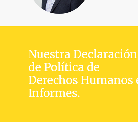
Nuestra Declaración
de Política de
Derechos Humanos 
Informes.