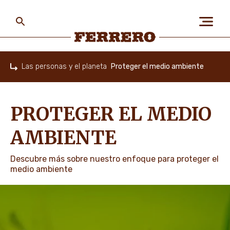
Skip
to
main
content
Ferrero
Las personas y el planeta
Proteger el medio ambiente
Home
SOBRE NOSOTROS
PROTEGER EL MEDIO
LAS PERSONAS Y EL
AMBIENTE
PLANETA
Descubre más sobre nuestro enfoque para proteger el
medio ambiente
NUESTRAS MARCAS
TRABAJA CON NOSOTROS