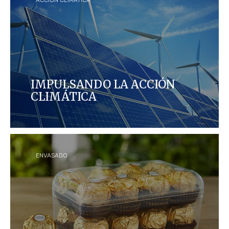
ACCIÓN CLIMÁTICA
IMPULSANDO LA ACCIÓN
CLIMÁTICA
Cada año, mejoramos la eficiencia energética en la
fabricación de nuestros productos y en toda
nuestra cadena de suministro para reducir nuestra
huella de carbono.
ENVASADO