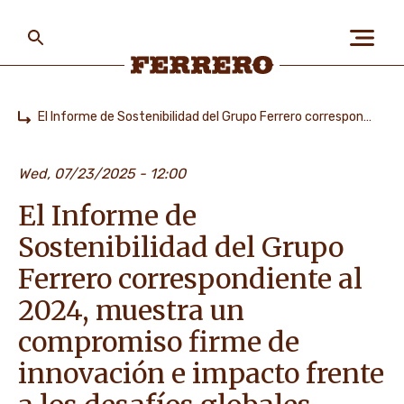
Skip
to
main
content
Ferrero
El Informe de Sostenibilidad del Grupo Ferrero correspondiente al 2024, muestra un compromiso firme de innovación e impacto frente a los desafíos globales
Home
SOBRE NOSOTROS
Wed, 07/23/2025 - 12:00
El Informe de
LAS PERSONAS Y EL
PLANETA
Sostenibilidad del Grupo
Ferrero correspondiente al
2024, muestra un
NUESTRAS MARCAS
compromiso firme de
innovación e impacto frente
TRABAJA CON NOSOTROS