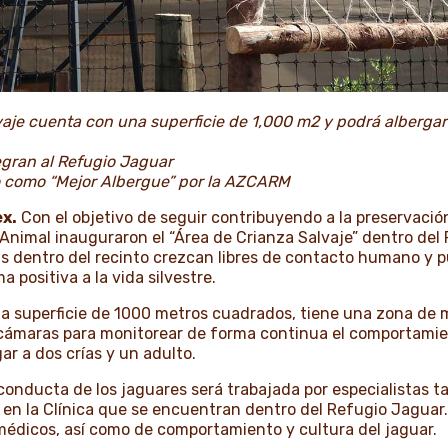
aje cuenta con una superficie de 1,000 m2 y podrá albergar 
egran al Refugio Jaguar
 como “Mejor Albergue” por la AZCARM
x.
Con el objetivo de seguir contribuyendo a la preservació
Animal inauguraron el “Área de Crianza Salvaje” dentro del
as dentro del recinto crezcan libres de contacto humano y p
 positiva a la vida silvestre.
 superficie de 1000 metros cuadrados, tiene una zona de ma
cámaras para monitorear de forma continua el comportamie
ar a dos crías y un adulto.
conducta de los jaguares será trabajada por especialistas ta
 la Clínica que se encuentran dentro del Refugio Jaguar. 
 médicos, así como de comportamiento y cultura del jaguar.