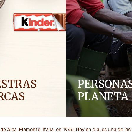
ESTRAS
PERSONAS
RCAS
PLANETA
energía positiva en familias
Como compañía familiar, los 
ar más optimismo al mundo.
como respeto, integridad e 
han sido parte de nuestra cu
generaciones
de Alba, Piamonte, Italia, en 1946. Hoy en día, es una de l
BRE MÁS