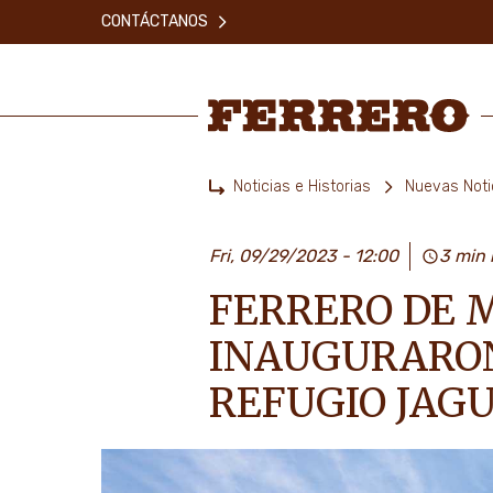
Skip
CONTÁCTANOS
to
main
content
Ferrero
Noticias e Historias
Nuevas Noti
Home
Fri, 09/29/2023 - 12:00
3 min 
FERRERO DE 
INAUGURARON 
REFUGIO JAGU