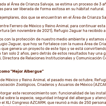
da al Área de Crianza Salvaje, se estima un proceso de 3 añ
ias para ser liberada de forma exitosa en su hábitat natural.
ejemplares, dos que se encuentran en el Área de Crianza Sal
ntre Ferrero de México y Reino Animal, para continuar esta 
ertura (en noviembre de 2021), Refugio Jaguar ha recibido a
s con la protección de nuestro medio ambiente y estamos or
gio Jaguar, que hoy se fortalece con la nueva Área de Crian
 que genera un proyecto de este tipo y se está convirtiendo
n tan solo 2 años, pero detrás de estos resultados hay una 
 Directora de Relaciones Institucionales y Comunicación Co
como “Mejor Albergue”
o de México y Reino Animal, el pasado mes de octubre, Ref
Asociación Zoológicos, Criaderos y Acuarios de México (AZC
otorgar este reconocimiento son: funcionalidad de las insta
 sobre la especie, seguridad integral del albergue y atenci
te el XLI Congreso AZCARM, que reunió a más de 250 persona