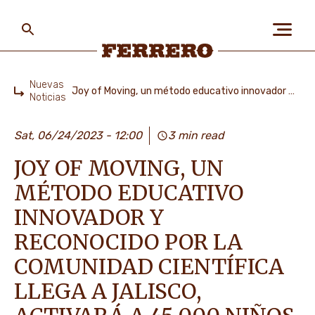
Skip
to
main
content
Ferrero
Nuevas
Joy of Moving, un método educativo innovador y reconocido por la comunidad científica llega a Jalisco, activará a 45,000 niños de 100 escuelas de educación básica
Noticias
Home
SOBRE NOSOTROS
Sat, 06/24/2023 - 12:00
3 min read
JOY OF MOVING, UN
PERSONAS Y PLANETA
MÉTODO EDUCATIVO
INNOVADOR Y
NUESTRAS MARCAS
RECONOCIDO POR LA
COMUNIDAD CIENTÍFICA
LLEGA A JALISCO,
EMPLEOS