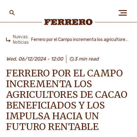
Skip
to
main
content
Ferrero
Nuevas
Ferrero por el Campo incrementa los agricultores de cacao beneficiados y los impulsa hacia un futuro rentable
Noticias
Home
SOBRE NOSOTROS
Wed, 06/12/2024 - 12:00
3 min read
FERRERO POR EL CAMPO
PERSONAS Y PLANETA
INCREMENTA LOS
AGRICULTORES DE CACAO
NUESTRAS MARCAS
BENEFICIADOS Y LOS
IMPULSA HACIA UN
FUTURO RENTABLE
EMPLEOS