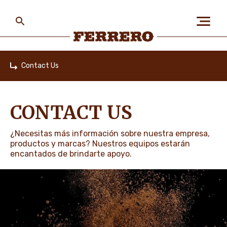
Skip
to
main
content
Ferrero
Contact Us
Home
ABOUT US
CONTACT US
PEOPLE & PLANET
¿Necesitas más información sobre nuestra empresa,
productos y marcas? Nuestros equipos estarán
encantados de brindarte apoyo.
OUR BRANDS
CAREERS