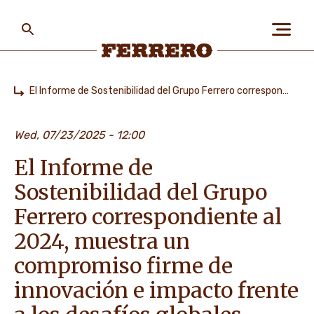
Skip
to
main
content
Ferrero
El Informe de Sostenibilidad del Grupo Ferrero correspondiente al 2024, muestra un compromiso firme de innovación e impacto frente a los desafíos globales
Home
ABOUT US
Wed, 07/23/2025 - 12:00
El Informe de
PEOPLE & PLANET
Sostenibilidad del Grupo
Ferrero correspondiente al
OUR BRANDS
2024, muestra un
compromiso firme de
innovación e impacto frente
CAREERS