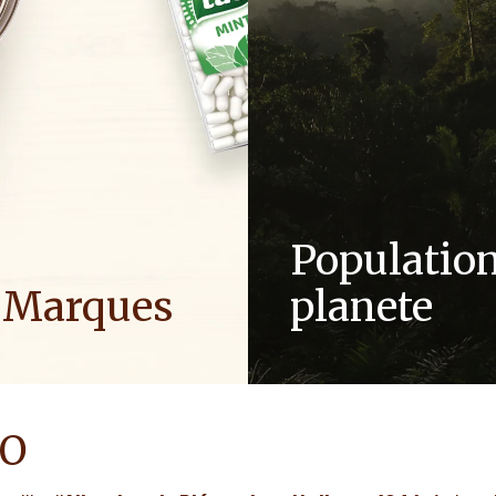
Population
 Marques
planete
uons nos produits avec soin
En tant qu'entreprise familia
 pour créer des moments de
valeurs telles que le respect, 
s qui rassemblent les gens,
et l'innovation sont ancrées
après génération.
culture depuis des génératio
RO
OIR PLUS
EN SAVOIR PLUS