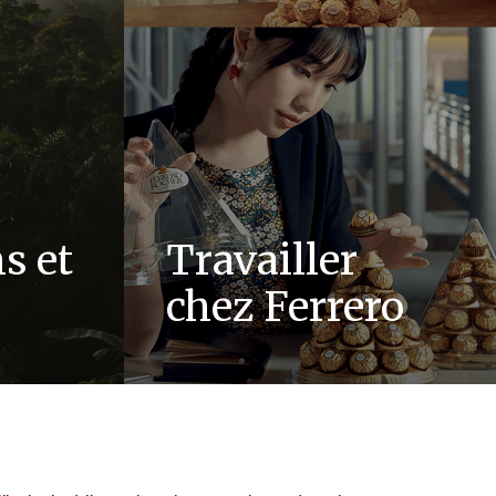
s et
Travailler
chez Ferrero
le, des
Chez Ferrero, nous savons que nos
l'intégrité
produits sont appréciés par des millions
 dans notre
de personnes, de tout age, dans le
ns.
monde entier.
EN SAVOIR PLUS