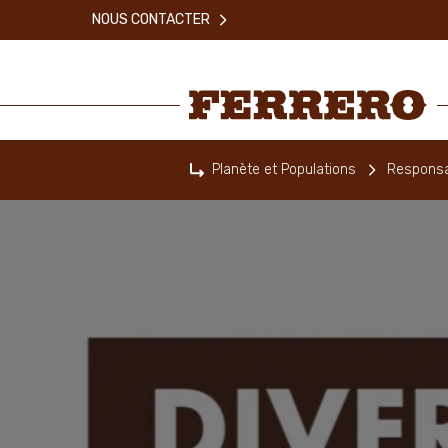
Skip
NOUS CONTACTER
to
main
content
Ferrero
Planète et Populations
Responsab
Home