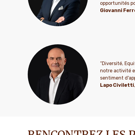
opportunités po
Giovanni Ferr
“Diversité, Equ
notre activité 
sentiment d'app
Lapo Civiletti
RENCONTREZ LES P