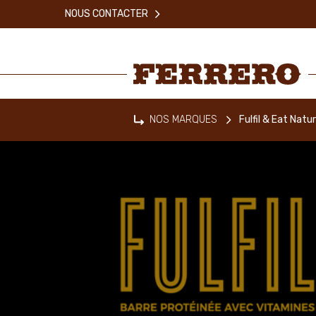
Skip
NOUS CONTACTER
to
main
content
Ferrero
NOS MARQUES
Fulfil & Eat Natur
Home