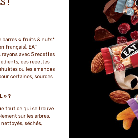
S !
 barres « fruits & nuts*
en français), EAT
 rayons avec 5 recettes
rédients, ces recettes
cahuètes ou les amandes
 pour certaines, sources
 » ?
e tout ce qui se trouve
ement sur les arbres.
e nettoyés, séchés,