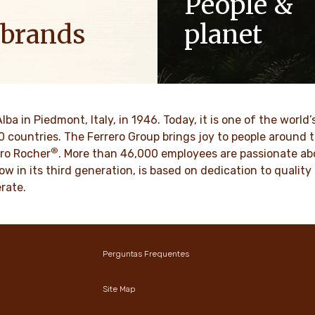
People &
 brands
planet
ositive energy in families to
As a family-owned company,
optimism to the world.
such as respect, integrity a
innovation have been built in
culture for generations.
MAIS
Alba in Piedmont, Italy, in 1946. Today, it is one of the wor
70 countries. The Ferrero Group brings joy to people around
®
SAIBA MAIS
ro Rocher
. More than 46,000 employees are passionate abou
ow in its third generation, is based on dedication to quali
rate.
Perguntas Frequentes
Site Map