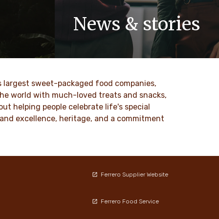
News & stories
 values
Discover our newsroom for updates,
nd
stories and press releases on Ferrero
to our
and its brands.
ld’s largest sweet-packaged food companies,
SAIBA MAIS
 the world with much-loved treats and snacks,
t helping people celebrate life's special
ty and excellence, heritage, and a commitment
Ferrero Supplier Website
Ferrero Food Service