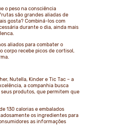
ue o peso na consciência
frutas são grandes aliadas de
mais gosta? Combiná-los com
essária durante o dia, ainda mais
lenca.
mos aliados para combater o
 corpo recebe picos de cortisol,
rma.
er, Nutella, Kinder e Tic Tac – a
xcelência, a companhia busca
de seus produtos, que permitem que
de 130 calorias e embalados
idadosamente os ingredientes para
 consumidores as informações