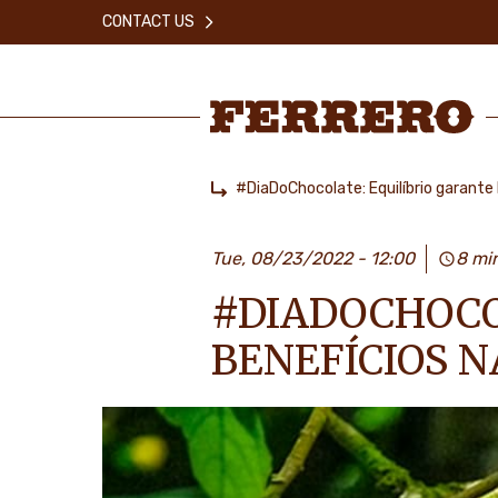
Skip
CONTACT US
to
main
content
Ferrero
#DiaDoChocolate: Equilíbrio garante
Home
Tue, 08/23/2022 - 12:00
8 mi
#DIADOCHOCO
BENEFÍCIOS 