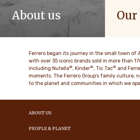
About us
Our
The story of Ferrero Group and its
We spread p
mission. From the first steps to a
bring more 
worldwide success.
SAIBA 
Ferrero began its journey in the small town of 
SAIBA MAIS
with over 35 iconic brands sold in more than 1
®
®
®
including Nutella
, Kinder
, Tic Tac
and Ferre
moments. The Ferrero Group’s family culture, n
to the planet and communities in which we ope
ABOUT US
PEOPLE & PLANET