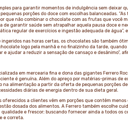
simples para garantir momentos de indulgência sem deixar q
s pequenas porções do doce com escolhas balanceadas. “As 
or que não combinar o chocolate com as frutas que você 
 de garantir saúde sem atrapalhar aquela pausa doce e nec
tica regular de exercícios e ingestão adequada de água”, e
 ingeridos nas horas certas, os chocolates são também óti
hocolate logo pela manhã e no finalzinho da tarde, quando o
ar e ajudar a reduzir a sensação de cansaço e desânimo”, afi
ecializada em mercearia fina e dona das gigantes Ferrero Roch
iente é genuína. Além do apreço por matérias-primas de e
rio na alimentação a partir da oferta de pequenas porções 
sidades diárias de energia dentro de sua dieta geral.
os oferecidos a clientes vêm em porções que contêm menos 
ngestão dosada dos alimentos. A Ferrero também escolhe cu
a qualidade e frescor; buscando fornecer ainda a todos os
e e correta.