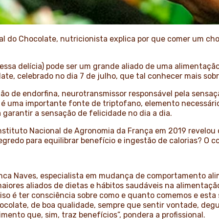
 do Chocolate, nutricionista explica por que comer um cho
, essa delícia) pode ser um grande aliado de uma alimentação
ate, celebrado no dia 7 de julho, que tal conhecer mais sob
ão de endorfina, neurotransmissor responsável pela sensa
e é uma importante fonte de triptofano, elemento necessári
 garantir a sensação de felicidade no dia a dia.
nstituto Nacional de Agronomia da França em 2019 revelou 
segredo para equilibrar benefício e ingestão de calorias? O 
anca Naves, especialista em mudança de comportamento al
aiores aliados de dietas e hábitos saudáveis na alimentaç
ciso é ter consciência sobre como e quanto comemos e esta 
olate, de boa qualidade, sempre que sentir vontade, degu
mento que, sim, traz benefícios”, pondera a profissional.