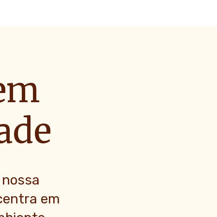
gem
dade
 nossa
centra em