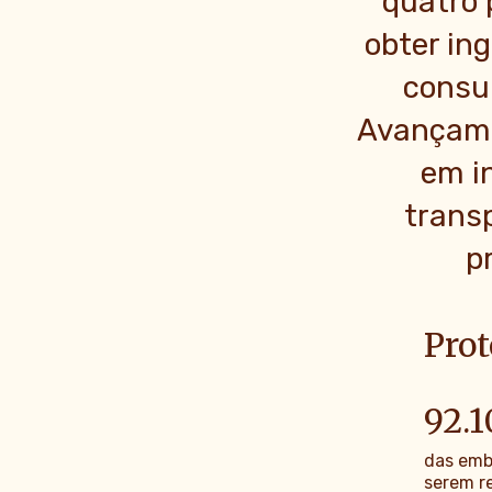
quatro 
obter in
consu
Avançamo
em i
trans
p
Pro
92.1
das emb
serem re