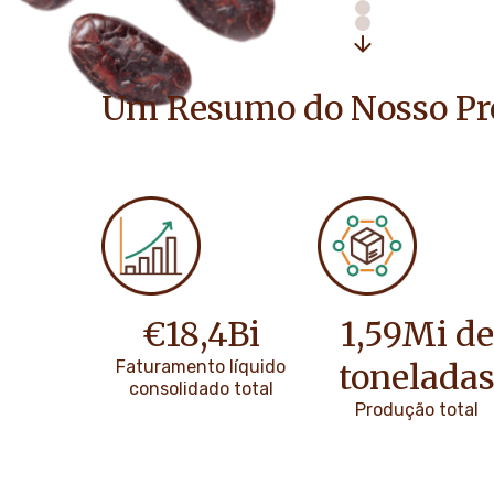
Um Resumo do Nosso Pr
€
18
,
4
Bi
1
,
59
Mi de
Faturamento líquido
tonelada
consolidado total
Produção total