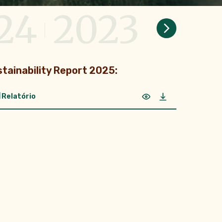
24
2023
20
tainability Report 2025:
Relatório