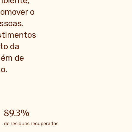
mbiente,
romover o
ssoas.
stimentos
to da
lém de
o.
89.3
%
de resíduos recuperados