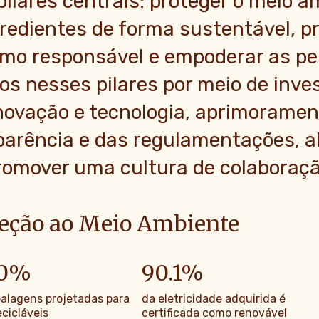
pilares centrais: proteger o meio a
gredientes de forma sustentável, p
mo responsável e empoderar as pe
s nesses pilares por meio de inve
novação e tecnologia, aprimoramen
parência e das regulamentações, a
romover uma cultura de colaboraçã
teção ao Meio Ambiente
0
%
90.1
%
alagens projetadas para
da eletricidade adquirida é
cicláveis
certificada como renovável