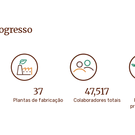
ogresso
37
47
,
517
s
Plantas de fabricação
Colaboradores totais
p