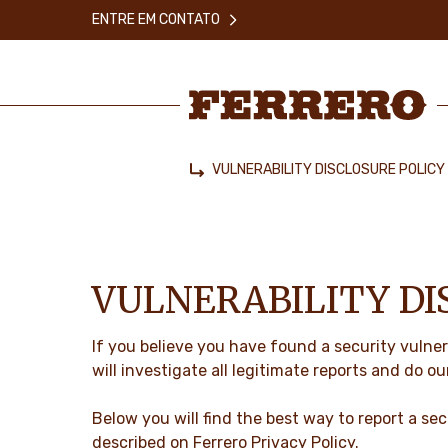
Skip
ENTRE EM CONTATO
to
main
content
Ferrero
VULNERABILITY DISCLOSURE POLICY
Home
VULNERABILITY DI
If you believe you have found a security vulner
will investigate all legitimate reports and do ou
Below you will find the best way to report a secu
described on Ferrero
Privacy Policy
.