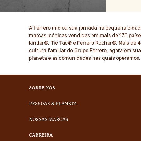
A história da Ferrero e sua missão. Dos
Nós propag
primeiros passos ao sucesso mundial.
famílias pa
mundo.
SAIBA MAIS
A Ferrero iniciou sua jornada na pequena cidad
SAIBA 
marcas icônicas vendidas em mais de 170 paíse
Kinder®, Tic Tac® e Ferrero Rocher®. Mais de 
cultura familiar do Grupo Ferrero, agora em su
planeta e as comunidades nas quais operamos.
SOBRE NÓS
PESSOAS & PLANETA
NOSSAS MARCAS
CARREIRA