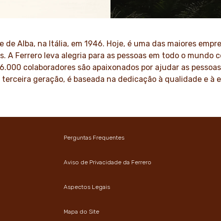
amos energias positivas nas
Como uma empresa familiar,
ra levar mais otimismo ao
como respeito, integridade 
estão interligados à nossa cu
gerações.
e de Alba, na Itália, em 1946. Hoje, é uma das maiores em
MAIS
s. A Ferrero leva alegria para as pessoas em todo o mundo 
SAIBA MAIS
46.000 colaboradores são apaixonados por ajudar as pessoas
a terceira geração, é baseada na dedicação à qualidade e à
Perguntas Frequentes
Aviso de Privacidade da Ferrero
Aspectos Legais
Mapa do Site