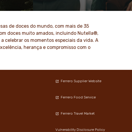
 valores
Conheça a nossa página de notícias
e inovação
para ter atualizações, artigos e
ltura por
comunicados à imprensa de Ferrero e
suas marcas.
presas de doces do mundo, com mais de 35
com doces muito amados, incluindo Nutella®,
SAIBA MAIS
 a celebrar os momentos especiais da vida. A
 excelência, herança e compromisso com o
Ferrero Supplier Website
Ferrero Food Service
Ferrero Travel Market
Vulnerability Disclosure Policy