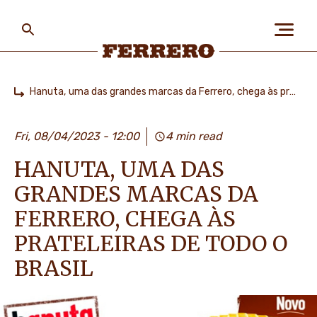
Skip
to
main
content
Ferrero
Hanuta, uma das grandes marcas da Ferrero, chega às prateleiras de todo o Brasil
Home
ABOUT US
Fri, 08/04/2023 - 12:00
4 min read
HANUTA, UMA DAS
PEOPLE & PLANET
GRANDES MARCAS DA
FERRERO, CHEGA ÀS
OUR BRANDS
PRATELEIRAS DE TODO O
BRASIL
CAREERS