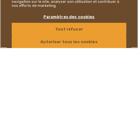
navigation sur le site, analyser son utilisation et contribuer à
nos efforts de marketing.
Paramètres des cookies
Tout refuser
NOUS CONTACTER
FRENCH
Autoriser tous les cookies