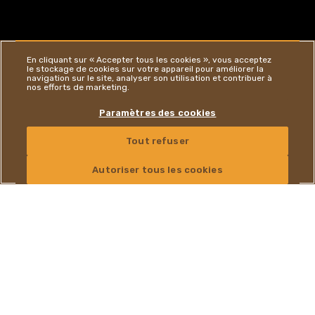
En cliquant sur « Accepter tous les cookies », vous acceptez
le stockage de cookies sur votre appareil pour améliorer la
navigation sur le site, analyser son utilisation et contribuer à
nos efforts de marketing.
Paramètres des cookies
Tout refuser
NOUS CONTACTER
FRENCH
Autoriser tous les cookies
UN GOUT UNIQUE ET
INIMITABLE
Nutella® a égayé la table du petit déjeuner de millions de
personnes dans le monde pendant plus de 50 ans, en apportant