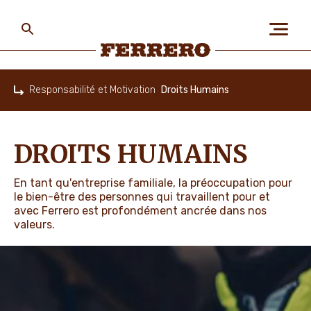
Skip
to
main
content
Ferrero
Responsabilité et Motivation
Droits Humains
Home
A PROPOS DE NOUS
DROITS HUMAINS
PLANÈTE ET POPULATIONS
En tant qu'entreprise familiale, la préoccupation pour
le bien-être des personnes qui travaillent pour et
avec Ferrero est profondément ancrée dans nos
valeurs.
NOS MARQUES
TRAVAILLER CHEZ FERRERO