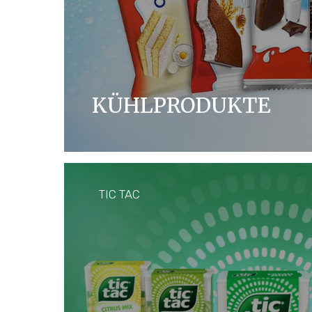
KÜHLPRODUKTE
Die kühlen 5 von kinder haben alle einen
Geschmack. Aber in einem sind sie sich eini
doch am schönsten.
TIC TAC
MEHR ENTDECKEN