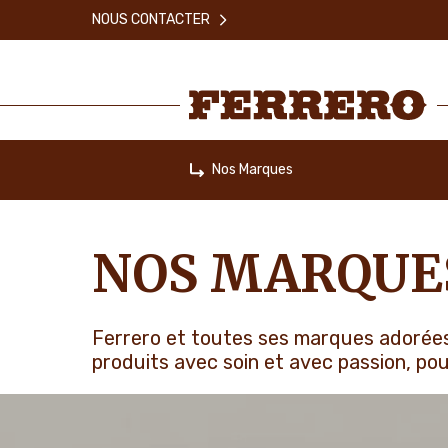
Skip
NOUS CONTACTER
to
main
content
Ferrero
Nos Marques
Home
NOS MARQUE
Ferrero et toutes ses marques adorées c
produits avec soin et avec passion, pou