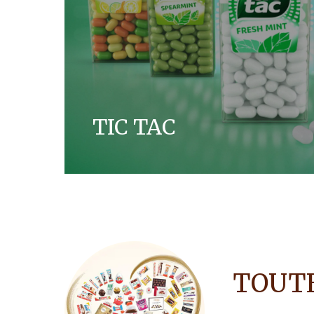
TIC TAC
Tic tac bietet erfrischende kleine Moment
tanken – immer und überall und in jeder G
MEHR ENTDECKEN
TOUTE