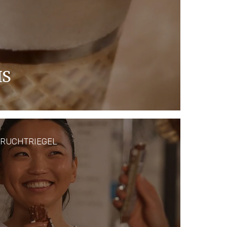
IS
f ihre Kosten. Die Auswahl von Ferrero
milchig und nussig-schokoladig bis
 FRUCHTRIEGEL