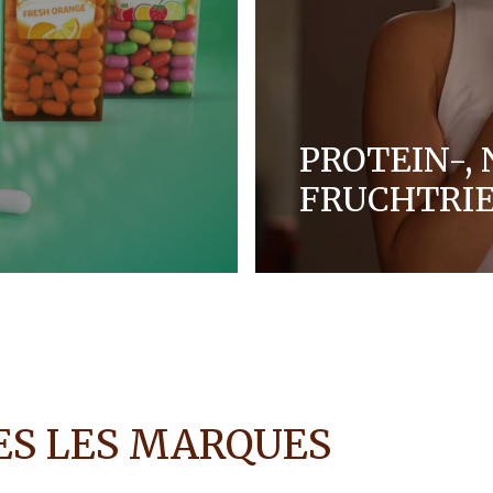
PROTEIN-, 
FRUCHTRI
e, um „gute Vibes“ zu
Snacks, die funktional
esellschaft.
Kompromisse im Gesch
MEHR ENTDECKEN
S LES MARQUES