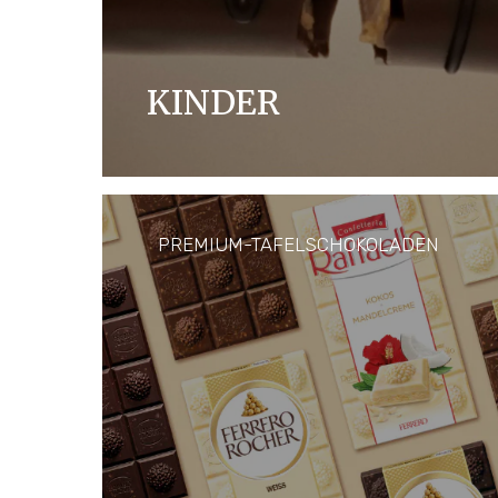
KINDER
Créé pour apporter de petits moments de pl
tous les jours, Kinder invente des chocol
en famille ou avec les amis, à n'importe qu
PREMIUM-TAFELSCHOKOLADEN
EN SAVOIR PLUS