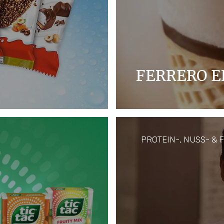
FERRERO E
 ganz eigenen
Eisliebhaber kommen au
g: im Kühlregal ist’s
Eis reicht von cremig-
fruchtig-frisch.
PROTEIN-, NUSS- &
MEHR ENTDECKEN