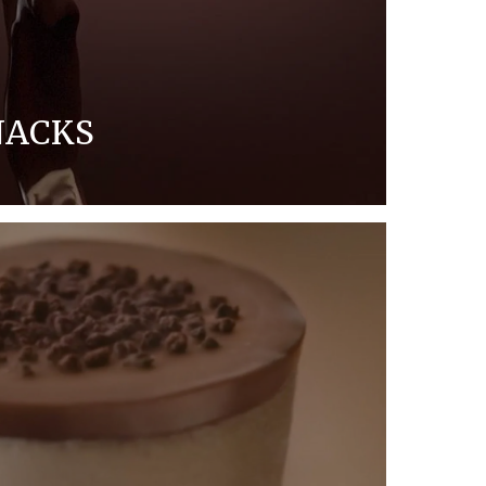
NACKS
ielfältiger Auswahl und Form - die
ero sind schon immer ein Original!