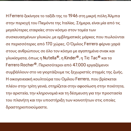
Η Ferrero ξεκίνησε το ταξίδι της το 1946 στη μικρή πόλη Άλμπα
στην περιοχή του Πιεμόντε της Ιταλίας. Σήμερα, είναι μία από τις
μεγαλύτερες εταιρείες στον κόσμο στον τομέα των
συσκευασμένων γλυκών, με εμβληματικές μάρκες που πωλούνται
σε περισσότερες από 170 χώρες. Ο Όμιλος Ferrero φέρνει χαρά
στους ανθρώπους σε όλο τον κόσμο με αγαπημένα σνακ και
®
®
®
γλυκίσματα, όπως η Nutella
, η Kinder
, η Tic Tac
και τα
®
Ferrero Rocher
. Περισσότεροι από 47.000 εργαζόμενοι
συμβάλλουν στο να γιορτάζουμε τις ξεχωριστές στιγμές της ζωής.
Η οικογενειακή κουλτούρα του Ομίλου Ferrero, που βρίσκεται
πλέον στην τρίτη γενιά, στηρίζεται στην αφοσίωση στην ποιότητα,
την αριστεία, την κληρονομιά και τη δέσμευση για την προστασία
του πλανήτη και την υποστήριξη των κοινοτήτων στις οποίες
δραστηριοποιούμαστε.