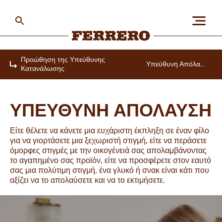
Skip
to
main
content
Ferrero
Προώθηση της Υπεύθυνης
Υπεύθυνη Απόλαυση
Κατανάλωσης
Home
ΣΧΕΤΙΚΆ ΜΕ ΕΜΆΣ
ΥΠΕΥΘΥΝΗ ΑΠΟΛΑΥΣΗ
ΆΝΘΡΩΠΟΙ & ΠΛΑΝΉΤΗΣ
Είτε θέλετε να κάνετε μια ευχάριστη έκπληξη σε έναν φίλο
για να γιορτάσετε μια ξεχωριστή στιγμή, είτε να περάσετε
όμορφες στιγμές με την οικογένειά σας απολαμβάνοντας
το αγαπημένο σας προϊόν, είτε να προσφέρετε στον εαυτό
ΟΙ ΜΑΡΚΕΣ ΜΑΣ
σας μια πολύτιμη στιγμή, ένα γλυκό ή σνακ είναι κάτι που
αξίζει να το απολαύσετε και να το εκτιμήσετε.
ΚΑΡΙΈΡΑ