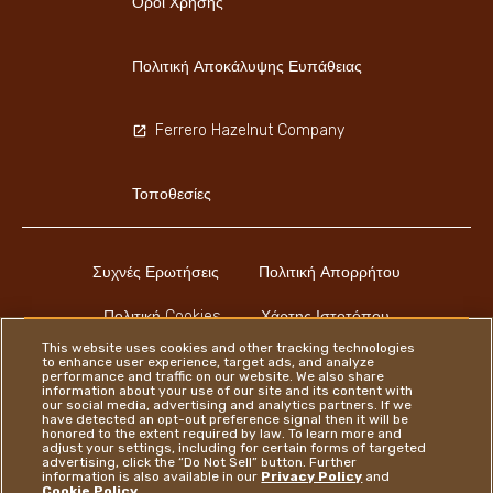
Όροι Χρήσης
Πολιτική Αποκάλυψης Ευπάθειας
Ferrero Hazelnut Company
Τοποθεσίες
Συχνές Ερωτήσεις
Πολιτική Απορρήτου
Πολιτική Cookies
Χάρτης Ιστοτόπου
This website uses cookies and other tracking technologies
to enhance user experience, target ads, and analyze
performance and traffic on our website. We also share
information about your use of our site and its content with
our social media, advertising and analytics partners. If we
have detected an opt-out preference signal then it will be
honored to the extent required by law. To learn more and
Youtube Channel
Instagram
LinkedIn
Faceboo
adjust your settings, including for certain forms of targeted
advertising, click the “Do Not Sell” button. Further
information is also available in our
Privacy Policy
and
Cookie Policy
.