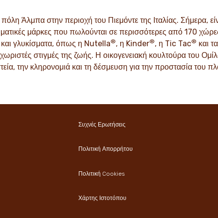
.
καινοτομίας είναι είναι θεμελι
κουλτούρα μας και περνούν α
ή πόλη Άλμπα στην περιοχή του Πιεμόντε της Ιταλίας. Σήμερα, εί
γενιά.
ΥΨΤΕ ΠΕΡΙΣΣΟΤΕΡΑ
ματικές μάρκες που πωλούνται σε περισσότερες από 170 χώρες
®
®
®
και γλυκίσματα, όπως η Nutella
, η Kinder
, η Tic Tac
και τ
ΑΝΑΚΑΛΥΨΤΕ ΠΕΡΙΣΣΟ
χωριστές στιγμές της ζωής. Η οικογενειακή κουλτούρα του Ομίλο
τεία, την κληρονομιά και τη δέσμευση για την προστασία του π
Συχνές Ερωτήσεις
Πολιτική Απορρήτου
Πολιτική Cookies
Χάρτης Ιστοτόπου