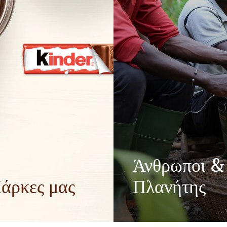
Άνθρωποι &
άρκες μας
Πλανήτης
τική ενέργεια στις οικογένειες
Ως οικογενειακή επιχείρηση, οι
υμε περισσότερη αισιοδοξία
σεβασμού, της ακεραιότητας κ