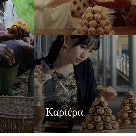
Καριέρα
 αξίες του
Στη Ferrero, γνωρίζουμε ότι τα προϊόντα
αι της
μας αγαπούν εκατομμύρια άνθρωποι,