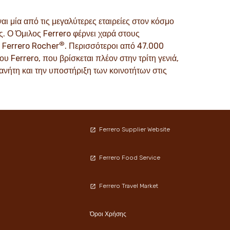
ώδεις στην
μικροί και μεγάλοι, σε όλο τον κόσμο.
πό γενιά σε
ναι μία από τις μεγαλύτερες εταιρείες στον κόσμο
ΑΝΑΚΑΛΥΨΤΕ ΠΕΡΙΣΣΟΤΕΡΑ
. Ο Όμιλος Ferrero φέρνει χαρά στους
®
α Ferrero Rocher
. Περισσότεροι από 47.000
ΤΕΡΑ
υ Ferrero, που βρίσκεται πλέον στην τρίτη γενιά,
λανήτη και την υποστήριξη των κοινοτήτων στις
Ferrero Supplier Website
Ferrero Food Service
Ferrero Travel Market
Όροι Χρήσης