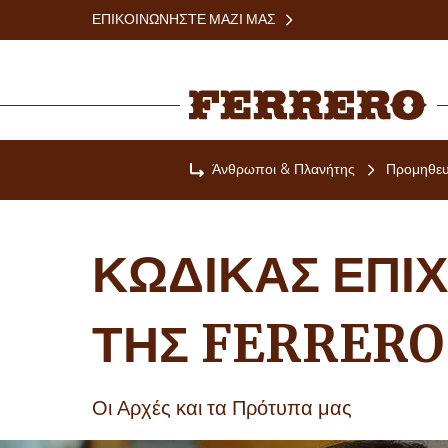
Skip
ΕΠΙΚΟΙΝΩΝΉΣΤΕ ΜΑΖΊ ΜΑΣ
to
main
content
Ferrero
Άνθρωποι & Πλανήτης
Προμηθευ
Home
ΚΏΔΙΚΑΣ ΕΠΙ
ΤΗΣ FERRERO
Οι Αρχές και τα Πρότυπα μας